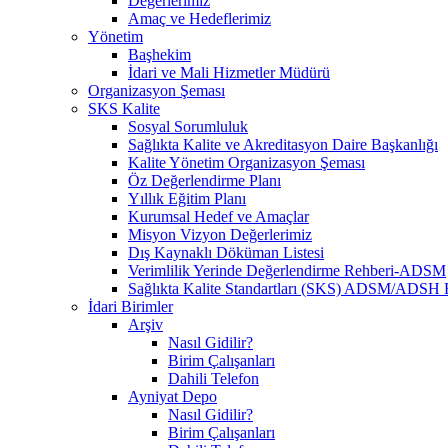
Değerlerimiz
Amaç ve Hedeflerimiz
Yönetim
Başhekim
İdari ve Mali Hizmetler Müdürü
Organizasyon Şeması
SKS Kalite
Sosyal Sorumluluk
Sağlıkta Kalite ve Akreditasyon Daire Başkanlığı
Kalite Yönetim Organizasyon Şeması
Öz Değerlendirme Planı
Yıllık Eğitim Planı
Kurumsal Hedef ve Amaçlar
Misyon Vizyon Değerlerimiz
Dış Kaynaklı Döküman Listesi
Verimlilik Yerinde Değerlendirme Rehberi-ADSM
Sağlıkta Kalite Standartları (SKS) ADSM/ADSH 
İdari Birimler
Arşiv
Nasıl Gidilir?
Birim Çalışanları
Dahili Telefon
Ayniyat Depo
Nasıl Gidilir?
Birim Çalışanları