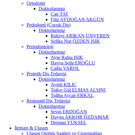
Ortodonti
Doktorlarımız
Can TAT
Filiz AYDOĞAN AKGÜN
Pedodonti (Çocuk Diş)
Doktorlarımız
Rukiye ARIKAN ÜNVEREN
Şefika Nur ÖZDEN IŞIK
Periodontoloji
Doktorlarımız
Ayşe Rabia IŞIK
Havva Seda EROĞLU
Çağla VAROL
Protetik Diş Tedavisi
Doktorlarımız
Aygül KILIÇ
Tuğçe Gül ELMAS ALSINI
Tuğba Aycan ERKAL
Restoratif Diş Tedavisi
Doktorlarımız
Sevgi ERDOĞAN
Duygu AKKOR ÖZDAMAR
Derman YÜKSEL
İletişim & Ulaşım
Ulaşım Otobüs Saatleri ve Güzergahları