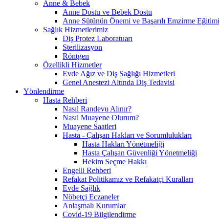
Anne & Bebek
Anne Dostu ve Bebek Dostu
Anne Sütünün Önemi ve Başarılı Emzirme Eğitim
Sağlık Hizmetlerimiz
Diş Protez Laboratuarı
Sterilizasyon
Röntgen
Özellikli Hizmetler
Evde Ağız ve Diş Sağlığı Hizmetleri
Genel Anestezi Altında Diş Tedavisi
Yönlendirme
Hasta Rehberi
Nasıl Randevu Alınır?
Nasıl Muayene Olurum?
Muayene Saatleri
Hasta - Çalışan Hakları ve Sorumlulukları
Hasta Hakları Yönetmeliği
Hasta Çalışan Güvenliği Yönetmeliği
Hekim Seçme Hakkı
Engelli Rehberi
Refakat Politikamız ve Refakatçi Kuralları
Evde Sağlık
Nöbetçi Eczaneler
Anlaşmalı Kurumlar
Covid-19 Bilgilendirme