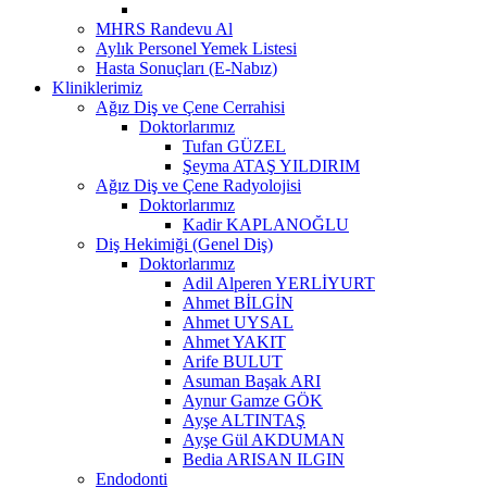
MHRS Randevu Al
Aylık Personel Yemek Listesi
Hasta Sonuçları (E-Nabız)
Kliniklerimiz
Ağız Diş ve Çene Cerrahisi
Doktorlarımız
Tufan GÜZEL
Şeyma ATAŞ YILDIRIM
Ağız Diş ve Çene Radyolojisi
Doktorlarımız
Kadir KAPLANOĞLU
Diş Hekimiği (Genel Diş)
Doktorlarımız
Adil Alperen YERLİYURT
Ahmet BİLGİN
Ahmet UYSAL
Ahmet YAKIT
Arife BULUT
Asuman Başak ARI
Aynur Gamze GÖK
Ayşe ALTINTAŞ
Ayşe Gül AKDUMAN
Bedia ARISAN ILGIN
Endodonti