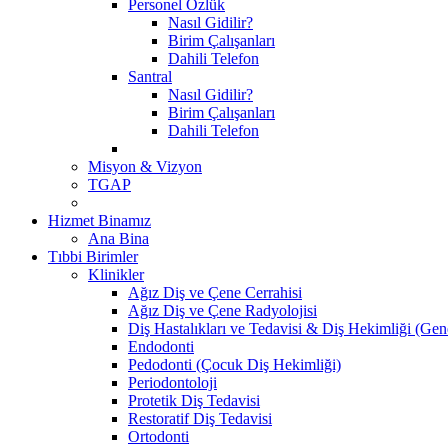
Personel Özlük
Nasıl Gidilir?
Birim Çalışanları
Dahili Telefon
Santral
Nasıl Gidilir?
Birim Çalışanları
Dahili Telefon
Misyon & Vizyon
TGAP
Hizmet Binamız
Ana Bina
Tıbbi Birimler
Klinikler
Ağız Diş ve Çene Cerrahisi
Ağız Diş ve Çene Radyolojisi
Diş Hastalıkları ve Tedavisi & Diş Hekimliği (Gen
Endodonti
Pedodonti (Çocuk Diş Hekimliği)
Periodontoloji
Protetik Diş Tedavisi
Restoratif Diş Tedavisi
Ortodonti