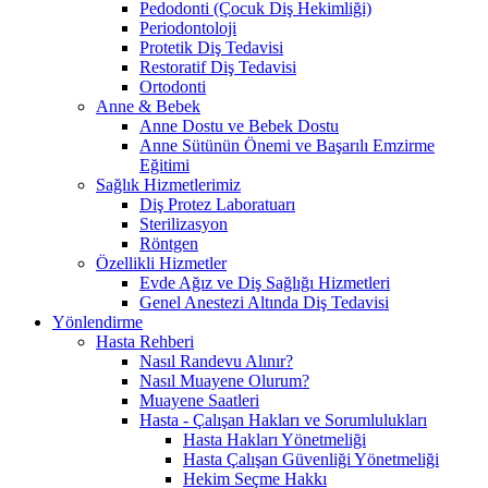
Pedodonti (Çocuk Diş Hekimliği)
Periodontoloji
Protetik Diş Tedavisi
Restoratif Diş Tedavisi
Ortodonti
Anne & Bebek
Anne Dostu ve Bebek Dostu
Anne Sütünün Önemi ve Başarılı Emzirme
Eğitimi
Sağlık Hizmetlerimiz
Diş Protez Laboratuarı
Sterilizasyon
Röntgen
Özellikli Hizmetler
Evde Ağız ve Diş Sağlığı Hizmetleri
Genel Anestezi Altında Diş Tedavisi
Yönlendirme
Hasta Rehberi
Nasıl Randevu Alınır?
Nasıl Muayene Olurum?
Muayene Saatleri
Hasta - Çalışan Hakları ve Sorumlulukları
Hasta Hakları Yönetmeliği
Hasta Çalışan Güvenliği Yönetmeliği
Hekim Seçme Hakkı