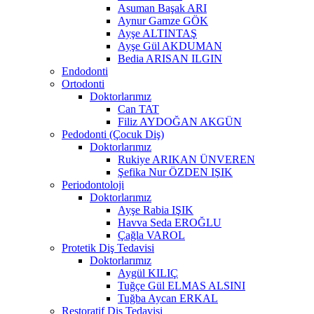
Asuman Başak ARI
Aynur Gamze GÖK
Ayşe ALTINTAŞ
Ayşe Gül AKDUMAN
Bedia ARISAN ILGIN
Endodonti
Ortodonti
Doktorlarımız
Can TAT
Filiz AYDOĞAN AKGÜN
Pedodonti (Çocuk Diş)
Doktorlarımız
Rukiye ARIKAN ÜNVEREN
Şefika Nur ÖZDEN IŞIK
Periodontoloji
Doktorlarımız
Ayşe Rabia IŞIK
Havva Seda EROĞLU
Çağla VAROL
Protetik Diş Tedavisi
Doktorlarımız
Aygül KILIÇ
Tuğçe Gül ELMAS ALSINI
Tuğba Aycan ERKAL
Restoratif Diş Tedavisi