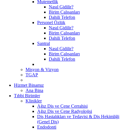
Mutemetlik
Nasıl Gidilir?
Birim Çalışanları
Dahili Telefon
Personel Özlük
Nasıl Gidilir?
Birim Çalışanları
Dahili Telefon
Santral
Nasıl Gidilir?
Birim Çalışanları
Dahili Telefon
Misyon & Vizyon
TGAP
Hizmet Binamız
Ana Bina
Tıbbi Birimler
Klinikler
Ağız Diş ve Çene Cerrahisi
Ağız Diş ve Çene Radyolojisi
Diş Hastalıkları ve Tedavisi & Diş Hekimliği
(Genel Diş)
Endodonti