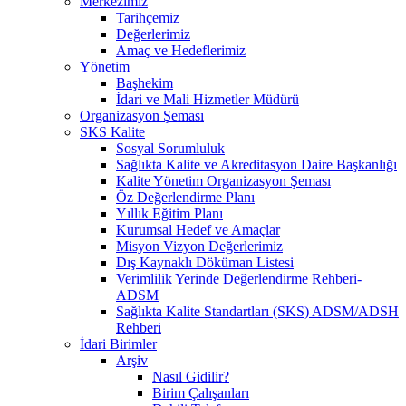
Merkezimiz
Tarihçemiz
Değerlerimiz
Amaç ve Hedeflerimiz
Yönetim
Başhekim
İdari ve Mali Hizmetler Müdürü
Organizasyon Şeması
SKS Kalite
Sosyal Sorumluluk
Sağlıkta Kalite ve Akreditasyon Daire Başkanlığı
Kalite Yönetim Organizasyon Şeması
Öz Değerlendirme Planı
Yıllık Eğitim Planı
Kurumsal Hedef ve Amaçlar
Misyon Vizyon Değerlerimiz
Dış Kaynaklı Döküman Listesi
Verimlilik Yerinde Değerlendirme Rehberi-
ADSM
Sağlıkta Kalite Standartları (SKS) ADSM/ADSH
Rehberi
İdari Birimler
Arşiv
Nasıl Gidilir?
Birim Çalışanları