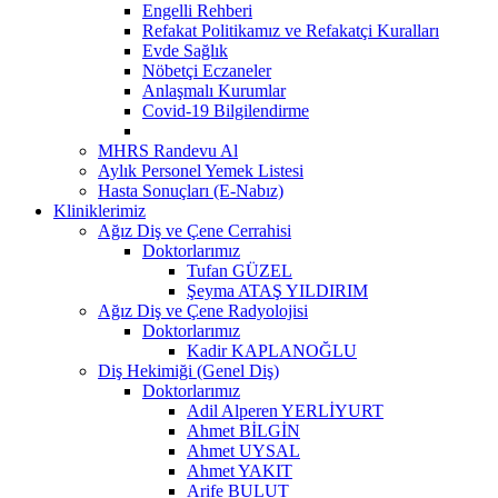
Engelli Rehberi
Refakat Politikamız ve Refakatçi Kuralları
Evde Sağlık
Nöbetçi Eczaneler
Anlaşmalı Kurumlar
Covid-19 Bilgilendirme
MHRS Randevu Al
Aylık Personel Yemek Listesi
Hasta Sonuçları (E-Nabız)
Kliniklerimiz
Ağız Diş ve Çene Cerrahisi
Doktorlarımız
Tufan GÜZEL
Şeyma ATAŞ YILDIRIM
Ağız Diş ve Çene Radyolojisi
Doktorlarımız
Kadir KAPLANOĞLU
Diş Hekimiği (Genel Diş)
Doktorlarımız
Adil Alperen YERLİYURT
Ahmet BİLGİN
Ahmet UYSAL
Ahmet YAKIT
Arife BULUT