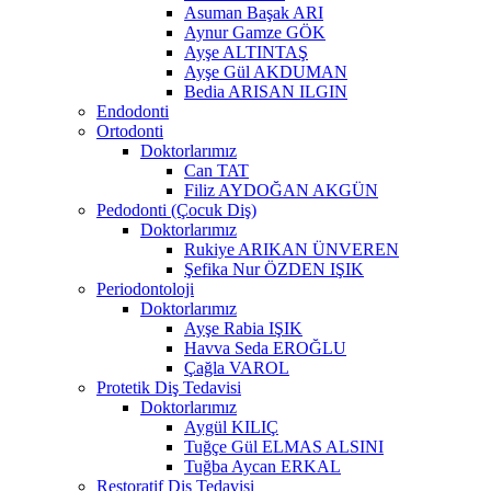
Asuman Başak ARI
Aynur Gamze GÖK
Ayşe ALTINTAŞ
Ayşe Gül AKDUMAN
Bedia ARISAN ILGIN
Endodonti
Ortodonti
Doktorlarımız
Can TAT
Filiz AYDOĞAN AKGÜN
Pedodonti (Çocuk Diş)
Doktorlarımız
Rukiye ARIKAN ÜNVEREN
Şefika Nur ÖZDEN IŞIK
Periodontoloji
Doktorlarımız
Ayşe Rabia IŞIK
Havva Seda EROĞLU
Çağla VAROL
Protetik Diş Tedavisi
Doktorlarımız
Aygül KILIÇ
Tuğçe Gül ELMAS ALSINI
Tuğba Aycan ERKAL
Restoratif Diş Tedavisi