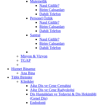
Mutemetlik
Nasıl Gidilir?
Birim Çalışanları
Dahili Telefon
Personel Özlük
Nasıl Gidilir?
Birim Çalışanları
Dahili Telefon
Santral
Nasıl Gidilir?
Birim Çalışanları
Dahili Telefon
Misyon & Vizyon
TGAP
Hizmet Binamız
Ana Bina
Tıbbi Birimler
Klinikler
Ağız Diş ve Çene Cerrahisi
Ağız Diş ve Çene Radyolojisi
Diş Hastalıkları ve Tedavisi & Diş Hekimliği
(Genel Diş)
Endodonti