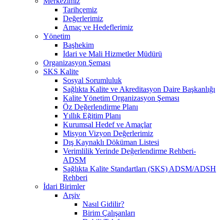
Merkezimiz
Tarihçemiz
Değerlerimiz
Amaç ve Hedeflerimiz
Yönetim
Başhekim
İdari ve Mali Hizmetler Müdürü
Organizasyon Şeması
SKS Kalite
Sosyal Sorumluluk
Sağlıkta Kalite ve Akreditasyon Daire Başkanlığı
Kalite Yönetim Organizasyon Şeması
Öz Değerlendirme Planı
Yıllık Eğitim Planı
Kurumsal Hedef ve Amaçlar
Misyon Vizyon Değerlerimiz
Dış Kaynaklı Döküman Listesi
Verimlilik Yerinde Değerlendirme Rehberi-
ADSM
Sağlıkta Kalite Standartları (SKS) ADSM/ADSH
Rehberi
İdari Birimler
Arşiv
Nasıl Gidilir?
Birim Çalışanları