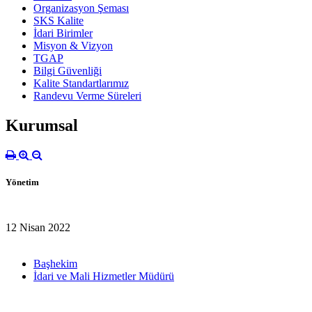
Organizasyon Şeması
SKS Kalite
İdari Birimler
Misyon & Vizyon
TGAP
Bilgi Güvenliği
Kalite Standartlarımız
Randevu Verme Süreleri
Kurumsal
Yönetim
12 Nisan 2022
Başhekim
İdari ve Mali Hizmetler Müdürü