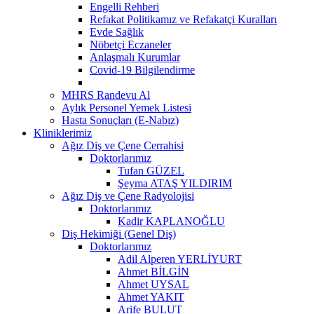
Engelli Rehberi
Refakat Politikamız ve Refakatçi Kuralları
Evde Sağlık
Nöbetçi Eczaneler
Anlaşmalı Kurumlar
Covid-19 Bilgilendirme
MHRS Randevu Al
Aylık Personel Yemek Listesi
Hasta Sonuçları (E-Nabız)
Kliniklerimiz
Ağız Diş ve Çene Cerrahisi
Doktorlarımız
Tufan GÜZEL
Şeyma ATAŞ YILDIRIM
Ağız Diş ve Çene Radyolojisi
Doktorlarımız
Kadir KAPLANOĞLU
Diş Hekimiği (Genel Diş)
Doktorlarımız
Adil Alperen YERLİYURT
Ahmet BİLGİN
Ahmet UYSAL
Ahmet YAKIT
Arife BULUT