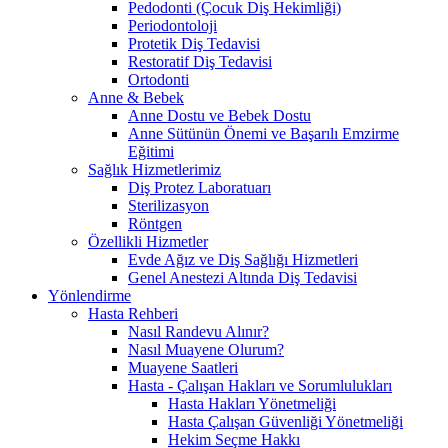
Pedodonti (Çocuk Diş Hekimliği)
Periodontoloji
Protetik Diş Tedavisi
Restoratif Diş Tedavisi
Ortodonti
Anne & Bebek
Anne Dostu ve Bebek Dostu
Anne Sütünün Önemi ve Başarılı Emzirme
Eğitimi
Sağlık Hizmetlerimiz
Diş Protez Laboratuarı
Sterilizasyon
Röntgen
Özellikli Hizmetler
Evde Ağız ve Diş Sağlığı Hizmetleri
Genel Anestezi Altında Diş Tedavisi
Yönlendirme
Hasta Rehberi
Nasıl Randevu Alınır?
Nasıl Muayene Olurum?
Muayene Saatleri
Hasta - Çalışan Hakları ve Sorumlulukları
Hasta Hakları Yönetmeliği
Hasta Çalışan Güvenliği Yönetmeliği
Hekim Seçme Hakkı