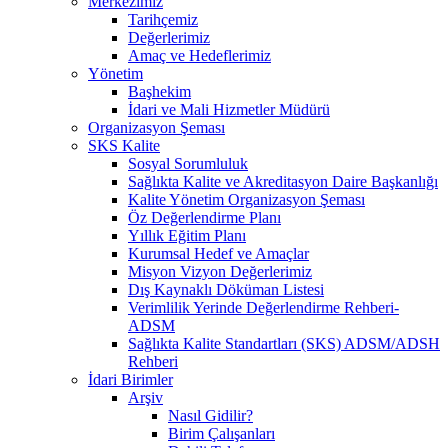
Merkezimiz
Tarihçemiz
Değerlerimiz
Amaç ve Hedeflerimiz
Yönetim
Başhekim
İdari ve Mali Hizmetler Müdürü
Organizasyon Şeması
SKS Kalite
Sosyal Sorumluluk
Sağlıkta Kalite ve Akreditasyon Daire Başkanlığı
Kalite Yönetim Organizasyon Şeması
Öz Değerlendirme Planı
Yıllık Eğitim Planı
Kurumsal Hedef ve Amaçlar
Misyon Vizyon Değerlerimiz
Dış Kaynaklı Döküman Listesi
Verimlilik Yerinde Değerlendirme Rehberi-
ADSM
Sağlıkta Kalite Standartları (SKS) ADSM/ADSH
Rehberi
İdari Birimler
Arşiv
Nasıl Gidilir?
Birim Çalışanları