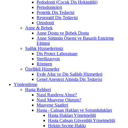
Pedodonti (Çocuk Diş Hekimliği)
Periodontoloji
Protetik Diş Tedavisi
Restoratif Diş Tedavisi
Ortodonti
Anne & Bebek
Anne Dostu ve Bebek Dostu
Anne Sütünün Önemi ve Başarılı Emzirme
Eğitimi
Sağlık Hizmetlerimiz
Diş Protez Laboratuarı
Sterilizasyon
Röntgen
Özellikli Hizmetler
Evde Ağız ve Diş Sağlığı Hizmetleri
Genel Anestezi Altında Diş Tedavisi
Yönlendirme
Hasta Rehberi
Nasıl Randevu Alınır?
Nasıl Muayene Olurum?
Muayene Saatleri
Hasta - Çalışan Hakları ve Sorumlulukları
Hasta Hakları Yönetmeliği
Hasta Çalışan Güvenliği Yönetmeliği
Hekim Seçme Hakkı