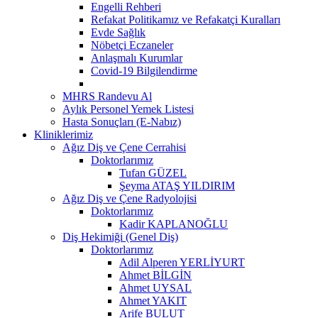
Engelli Rehberi
Refakat Politikamız ve Refakatçi Kuralları
Evde Sağlık
Nöbetçi Eczaneler
Anlaşmalı Kurumlar
Covid-19 Bilgilendirme
MHRS Randevu Al
Aylık Personel Yemek Listesi
Hasta Sonuçları (E-Nabız)
Kliniklerimiz
Ağız Diş ve Çene Cerrahisi
Doktorlarımız
Tufan GÜZEL
Şeyma ATAŞ YILDIRIM
Ağız Diş ve Çene Radyolojisi
Doktorlarımız
Kadir KAPLANOĞLU
Diş Hekimiği (Genel Diş)
Doktorlarımız
Adil Alperen YERLİYURT
Ahmet BİLGİN
Ahmet UYSAL
Ahmet YAKIT
Arife BULUT