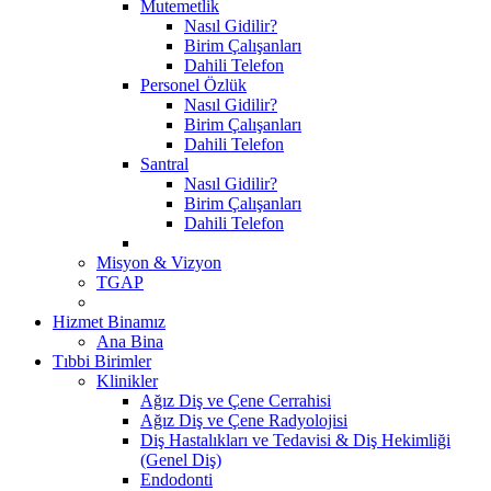
Mutemetlik
Nasıl Gidilir?
Birim Çalışanları
Dahili Telefon
Personel Özlük
Nasıl Gidilir?
Birim Çalışanları
Dahili Telefon
Santral
Nasıl Gidilir?
Birim Çalışanları
Dahili Telefon
Misyon & Vizyon
TGAP
Hizmet Binamız
Ana Bina
Tıbbi Birimler
Klinikler
Ağız Diş ve Çene Cerrahisi
Ağız Diş ve Çene Radyolojisi
Diş Hastalıkları ve Tedavisi & Diş Hekimliği
(Genel Diş)
Endodonti