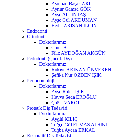
Asuman Başak ARI
Aynur Gamze GÖK
Ayşe ALTINTAŞ
Ayşe Gül AKDUMAN
Bedia ARISAN ILGIN
Endodonti
Ortodonti
Doktorlarımız
Can TAT
Filiz AYDOĞAN AKGÜN
Pedodonti (Çocuk Diş)
Doktorlarımız
Rukiye ARIKAN ÜNVEREN
Şefika Nur ÖZDEN IŞIK
Periodontoloji
Doktorlarımız
Ayşe Rabia IŞIK
Havva Seda EROĞLU
Çağla VAROL
Protetik Diş Tedavisi
Doktorlarımız
Aygül KILIÇ
Tuğçe Gül ELMAS ALSINI
Tuğba Aycan ERKAL
Restoratif Diş Tedavisi