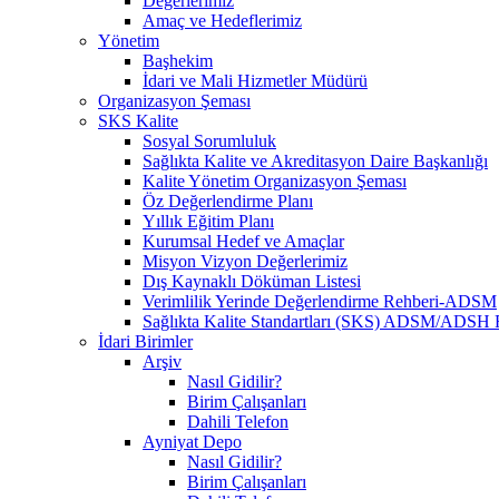
Değerlerimiz
Amaç ve Hedeflerimiz
Yönetim
Başhekim
İdari ve Mali Hizmetler Müdürü
Organizasyon Şeması
SKS Kalite
Sosyal Sorumluluk
Sağlıkta Kalite ve Akreditasyon Daire Başkanlığı
Kalite Yönetim Organizasyon Şeması
Öz Değerlendirme Planı
Yıllık Eğitim Planı
Kurumsal Hedef ve Amaçlar
Misyon Vizyon Değerlerimiz
Dış Kaynaklı Döküman Listesi
Verimlilik Yerinde Değerlendirme Rehberi-ADSM
Sağlıkta Kalite Standartları (SKS) ADSM/ADSH 
İdari Birimler
Arşiv
Nasıl Gidilir?
Birim Çalışanları
Dahili Telefon
Ayniyat Depo
Nasıl Gidilir?
Birim Çalışanları