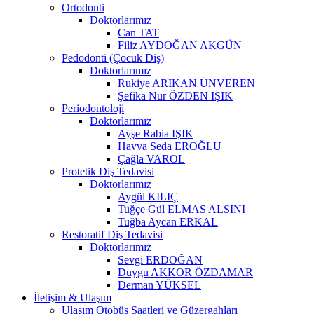
Ortodonti
Doktorlarımız
Can TAT
Filiz AYDOĞAN AKGÜN
Pedodonti (Çocuk Diş)
Doktorlarımız
Rukiye ARIKAN ÜNVEREN
Şefika Nur ÖZDEN IŞIK
Periodontoloji
Doktorlarımız
Ayşe Rabia IŞIK
Havva Seda EROĞLU
Çağla VAROL
Protetik Diş Tedavisi
Doktorlarımız
Aygül KILIÇ
Tuğçe Gül ELMAS ALSINI
Tuğba Aycan ERKAL
Restoratif Diş Tedavisi
Doktorlarımız
Sevgi ERDOĞAN
Duygu AKKOR ÖZDAMAR
Derman YÜKSEL
İletişim & Ulaşım
Ulaşım Otobüs Saatleri ve Güzergahları