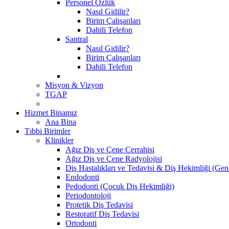
Personel Özlük
Nasıl Gidilir?
Birim Çalışanları
Dahili Telefon
Santral
Nasıl Gidilir?
Birim Çalışanları
Dahili Telefon
Misyon & Vizyon
TGAP
Hizmet Binamız
Ana Bina
Tıbbi Birimler
Klinikler
Ağız Diş ve Çene Cerrahisi
Ağız Diş ve Çene Radyolojisi
Diş Hastalıkları ve Tedavisi & Diş Hekimliği (Gen
Endodonti
Pedodonti (Çocuk Diş Hekimliği)
Periodontoloji
Protetik Diş Tedavisi
Restoratif Diş Tedavisi
Ortodonti