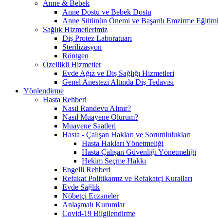
Anne & Bebek
Anne Dostu ve Bebek Dostu
Anne Sütünün Önemi ve Başarılı Emzirme Eğitim
Sağlık Hizmetlerimiz
Diş Protez Laboratuarı
Sterilizasyon
Röntgen
Özellikli Hizmetler
Evde Ağız ve Diş Sağlığı Hizmetleri
Genel Anestezi Altında Diş Tedavisi
Yönlendirme
Hasta Rehberi
Nasıl Randevu Alınır?
Nasıl Muayene Olurum?
Muayene Saatleri
Hasta - Çalışan Hakları ve Sorumlulukları
Hasta Hakları Yönetmeliği
Hasta Çalışan Güvenliği Yönetmeliği
Hekim Seçme Hakkı
Engelli Rehberi
Refakat Politikamız ve Refakatçi Kuralları
Evde Sağlık
Nöbetçi Eczaneler
Anlaşmalı Kurumlar
Covid-19 Bilgilendirme