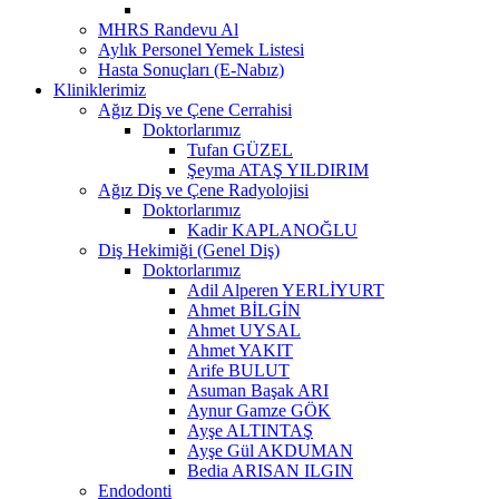
MHRS Randevu Al
Aylık Personel Yemek Listesi
Hasta Sonuçları (E-Nabız)
Kliniklerimiz
Ağız Diş ve Çene Cerrahisi
Doktorlarımız
Tufan GÜZEL
Şeyma ATAŞ YILDIRIM
Ağız Diş ve Çene Radyolojisi
Doktorlarımız
Kadir KAPLANOĞLU
Diş Hekimiği (Genel Diş)
Doktorlarımız
Adil Alperen YERLİYURT
Ahmet BİLGİN
Ahmet UYSAL
Ahmet YAKIT
Arife BULUT
Asuman Başak ARI
Aynur Gamze GÖK
Ayşe ALTINTAŞ
Ayşe Gül AKDUMAN
Bedia ARISAN ILGIN
Endodonti