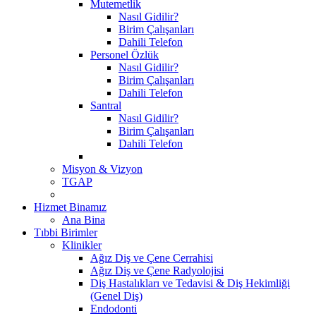
Mutemetlik
Nasıl Gidilir?
Birim Çalışanları
Dahili Telefon
Personel Özlük
Nasıl Gidilir?
Birim Çalışanları
Dahili Telefon
Santral
Nasıl Gidilir?
Birim Çalışanları
Dahili Telefon
Misyon & Vizyon
TGAP
Hizmet Binamız
Ana Bina
Tıbbi Birimler
Klinikler
Ağız Diş ve Çene Cerrahisi
Ağız Diş ve Çene Radyolojisi
Diş Hastalıkları ve Tedavisi & Diş Hekimliği
(Genel Diş)
Endodonti