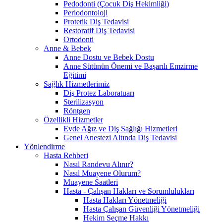
Pedodonti (Çocuk Diş Hekimliği)
Periodontoloji
Protetik Diş Tedavisi
Restoratif Diş Tedavisi
Ortodonti
Anne & Bebek
Anne Dostu ve Bebek Dostu
Anne Sütünün Önemi ve Başarılı Emzirme
Eğitimi
Sağlık Hizmetlerimiz
Diş Protez Laboratuarı
Sterilizasyon
Röntgen
Özellikli Hizmetler
Evde Ağız ve Diş Sağlığı Hizmetleri
Genel Anestezi Altında Diş Tedavisi
Yönlendirme
Hasta Rehberi
Nasıl Randevu Alınır?
Nasıl Muayene Olurum?
Muayene Saatleri
Hasta - Çalışan Hakları ve Sorumlulukları
Hasta Hakları Yönetmeliği
Hasta Çalışan Güvenliği Yönetmeliği
Hekim Seçme Hakkı