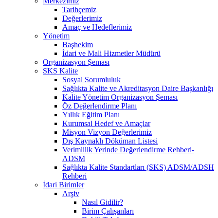
Merkezimiz
Tarihçemiz
Değerlerimiz
Amaç ve Hedeflerimiz
Yönetim
Başhekim
İdari ve Mali Hizmetler Müdürü
Organizasyon Şeması
SKS Kalite
Sosyal Sorumluluk
Sağlıkta Kalite ve Akreditasyon Daire Başkanlığı
Kalite Yönetim Organizasyon Şeması
Öz Değerlendirme Planı
Yıllık Eğitim Planı
Kurumsal Hedef ve Amaçlar
Misyon Vizyon Değerlerimiz
Dış Kaynaklı Döküman Listesi
Verimlilik Yerinde Değerlendirme Rehberi-
ADSM
Sağlıkta Kalite Standartları (SKS) ADSM/ADSH
Rehberi
İdari Birimler
Arşiv
Nasıl Gidilir?
Birim Çalışanları