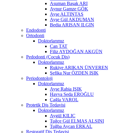
Asuman Başak ARI
Aynur Gamze GÖK
Ayşe ALTINTAŞ
Ayşe Gül AKDUMAN
Bedia ARISAN ILGIN
Endodonti
Ortodonti
Doktorlarımız
Can TAT
Filiz AYDOĞAN AKGÜN
Pedodonti (Çocuk Diş)
Doktorlarımız
Rukiye ARIKAN ÜNVEREN
Şefika Nur ÖZDEN IŞIK
Periodontoloji
Doktorlarımız
Ayşe Rabia IŞIK
Havva Seda EROĞLU
Çağla VAROL
Protetik Diş Tedavisi
Doktorlarımız
Aygül KILIÇ
Tuğçe Gül ELMAS ALSINI
Tuğba Aycan ERKAL
Restoratif Diş Tedavisi