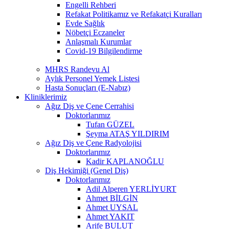
Engelli Rehberi
Refakat Politikamız ve Refakatçi Kuralları
Evde Sağlık
Nöbetçi Eczaneler
Anlaşmalı Kurumlar
Covid-19 Bilgilendirme
MHRS Randevu Al
Aylık Personel Yemek Listesi
Hasta Sonuçları (E-Nabız)
Kliniklerimiz
Ağız Diş ve Çene Cerrahisi
Doktorlarımız
Tufan GÜZEL
Şeyma ATAŞ YILDIRIM
Ağız Diş ve Çene Radyolojisi
Doktorlarımız
Kadir KAPLANOĞLU
Diş Hekimiği (Genel Diş)
Doktorlarımız
Adil Alperen YERLİYURT
Ahmet BİLGİN
Ahmet UYSAL
Ahmet YAKIT
Arife BULUT