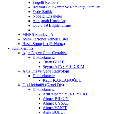
Engelli Rehberi
Refakat Politikamız ve Refakatçi Kuralları
Evde Sağlık
Nöbetçi Eczaneler
Anlaşmalı Kurumlar
Covid-19 Bilgilendirme
MHRS Randevu Al
Aylık Personel Yemek Listesi
Hasta Sonuçları (E-Nabız)
Kliniklerimiz
Ağız Diş ve Çene Cerrahisi
Doktorlarımız
Tufan GÜZEL
Şeyma ATAŞ YILDIRIM
Ağız Diş ve Çene Radyolojisi
Doktorlarımız
Kadir KAPLANOĞLU
Diş Hekimiği (Genel Diş)
Doktorlarımız
Adil Alperen YERLİYURT
Ahmet BİLGİN
Ahmet UYSAL
Ahmet YAKIT
Arife BULUT