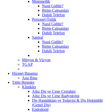
Mutemetlik
Nasıl Gidilir?
Birim Çalışanları
Dahili Telefon
Personel Özlük
Nasıl Gidilir?
Birim Çalışanları
Dahili Telefon
Santral
Nasıl Gidilir?
Birim Çalışanları
Dahili Telefon
Misyon & Vizyon
TGAP
Hizmet Binamız
Ana Bina
Tıbbi Birimler
Klinikler
Ağız Diş ve Çene Cerrahisi
Ağız Diş ve Çene Radyolojisi
Diş Hastalıkları ve Tedavisi & Diş Hekimliği
(Genel Diş)
Endodonti