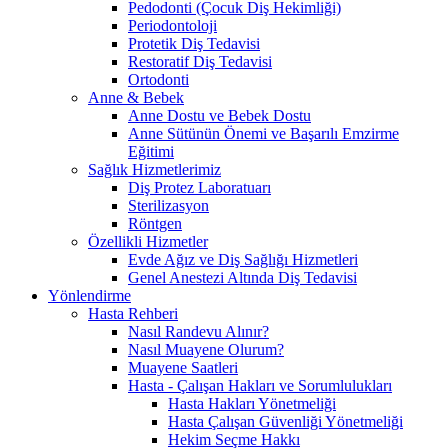
Pedodonti (Çocuk Diş Hekimliği)
Periodontoloji
Protetik Diş Tedavisi
Restoratif Diş Tedavisi
Ortodonti
Anne & Bebek
Anne Dostu ve Bebek Dostu
Anne Sütünün Önemi ve Başarılı Emzirme
Eğitimi
Sağlık Hizmetlerimiz
Diş Protez Laboratuarı
Sterilizasyon
Röntgen
Özellikli Hizmetler
Evde Ağız ve Diş Sağlığı Hizmetleri
Genel Anestezi Altında Diş Tedavisi
Yönlendirme
Hasta Rehberi
Nasıl Randevu Alınır?
Nasıl Muayene Olurum?
Muayene Saatleri
Hasta - Çalışan Hakları ve Sorumlulukları
Hasta Hakları Yönetmeliği
Hasta Çalışan Güvenliği Yönetmeliği
Hekim Seçme Hakkı