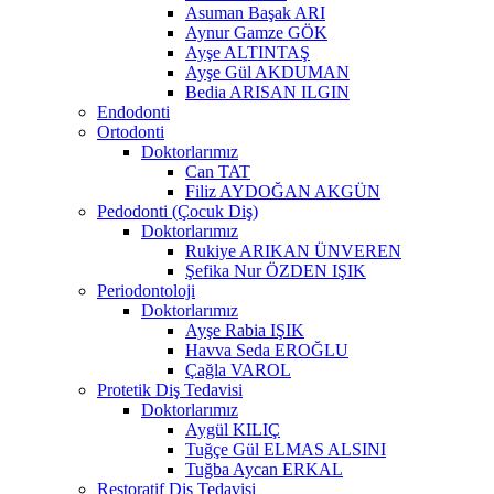
Asuman Başak ARI
Aynur Gamze GÖK
Ayşe ALTINTAŞ
Ayşe Gül AKDUMAN
Bedia ARISAN ILGIN
Endodonti
Ortodonti
Doktorlarımız
Can TAT
Filiz AYDOĞAN AKGÜN
Pedodonti (Çocuk Diş)
Doktorlarımız
Rukiye ARIKAN ÜNVEREN
Şefika Nur ÖZDEN IŞIK
Periodontoloji
Doktorlarımız
Ayşe Rabia IŞIK
Havva Seda EROĞLU
Çağla VAROL
Protetik Diş Tedavisi
Doktorlarımız
Aygül KILIÇ
Tuğçe Gül ELMAS ALSINI
Tuğba Aycan ERKAL
Restoratif Diş Tedavisi