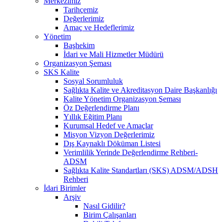
Merkezimiz
Tarihçemiz
Değerlerimiz
Amaç ve Hedeflerimiz
Yönetim
Başhekim
İdari ve Mali Hizmetler Müdürü
Organizasyon Şeması
SKS Kalite
Sosyal Sorumluluk
Sağlıkta Kalite ve Akreditasyon Daire Başkanlığı
Kalite Yönetim Organizasyon Şeması
Öz Değerlendirme Planı
Yıllık Eğitim Planı
Kurumsal Hedef ve Amaçlar
Misyon Vizyon Değerlerimiz
Dış Kaynaklı Döküman Listesi
Verimlilik Yerinde Değerlendirme Rehberi-
ADSM
Sağlıkta Kalite Standartları (SKS) ADSM/ADSH
Rehberi
İdari Birimler
Arşiv
Nasıl Gidilir?
Birim Çalışanları