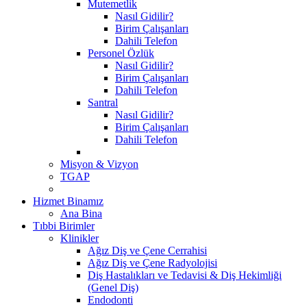
Mutemetlik
Nasıl Gidilir?
Birim Çalışanları
Dahili Telefon
Personel Özlük
Nasıl Gidilir?
Birim Çalışanları
Dahili Telefon
Santral
Nasıl Gidilir?
Birim Çalışanları
Dahili Telefon
Misyon & Vizyon
TGAP
Hizmet Binamız
Ana Bina
Tıbbi Birimler
Klinikler
Ağız Diş ve Çene Cerrahisi
Ağız Diş ve Çene Radyolojisi
Diş Hastalıkları ve Tedavisi & Diş Hekimliği
(Genel Diş)
Endodonti