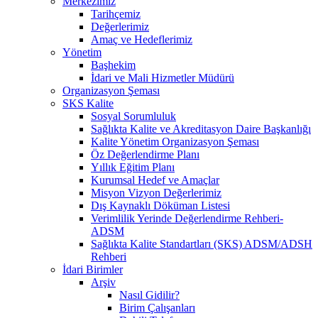
Merkezimiz
Tarihçemiz
Değerlerimiz
Amaç ve Hedeflerimiz
Yönetim
Başhekim
İdari ve Mali Hizmetler Müdürü
Organizasyon Şeması
SKS Kalite
Sosyal Sorumluluk
Sağlıkta Kalite ve Akreditasyon Daire Başkanlığı
Kalite Yönetim Organizasyon Şeması
Öz Değerlendirme Planı
Yıllık Eğitim Planı
Kurumsal Hedef ve Amaçlar
Misyon Vizyon Değerlerimiz
Dış Kaynaklı Döküman Listesi
Verimlilik Yerinde Değerlendirme Rehberi-
ADSM
Sağlıkta Kalite Standartları (SKS) ADSM/ADSH
Rehberi
İdari Birimler
Arşiv
Nasıl Gidilir?
Birim Çalışanları