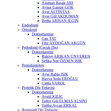
Asuman Başak ARI
Aynur Gamze GÖK
Ayşe ALTINTAŞ
Ayşe Gül AKDUMAN
Bedia ARISAN ILGIN
Endodonti
Ortodonti
Doktorlarımız
Can TAT
Filiz AYDOĞAN AKGÜN
Pedodonti (Çocuk Diş)
Doktorlarımız
Rukiye ARIKAN ÜNVEREN
Şefika Nur ÖZDEN IŞIK
Periodontoloji
Doktorlarımız
Ayşe Rabia IŞIK
Havva Seda EROĞLU
Çağla VAROL
Protetik Diş Tedavisi
Doktorlarımız
Aygül KILIÇ
Tuğçe Gül ELMAS ALSINI
Tuğba Aycan ERKAL
Restoratif Diş Tedavisi