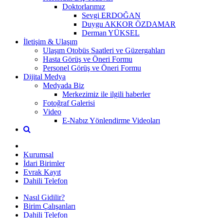
Doktorlarımız
Sevgi ERDOĞAN
Duygu AKKOR ÖZDAMAR
Derman YÜKSEL
İletişim & Ulaşım
Ulaşım Otobüs Saatleri ve Güzergahları
Hasta Görüş ve Öneri Formu
Personel Görüş ve Öneri Formu
Dijital Medya
Medyada Biz
Merkezimiz ile ilgili haberler
Fotoğraf Galerisi
Video
E-Nabız Yönlendirme Videoları
Kurumsal
İdari Birimler
Evrak Kayıt
Dahili Telefon
Nasıl Gidilir?
Birim Çalışanları
Dahili Telefon