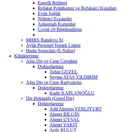
Engelli Rehberi
Refakat Politikamız ve Refakatçi Kuralları
Evde Sağlık
Nöbetçi Eczaneler
Anlaşmalı Kurumlar
Covid-19 Bilgilendirme
MHRS Randevu Al
Aylık Personel Yemek Listesi
Hasta Sonuçları (E-Nabız)
Kliniklerimiz
Ağız Diş ve Çene Cerrahisi
Doktorlarımız
Tufan GÜZEL
Şeyma ATAŞ YILDIRIM
Ağız Diş ve Çene Radyolojisi
Doktorlarımız
Kadir KAPLANOĞLU
Diş Hekimiği (Genel Diş)
Doktorlarımız
Adil Alperen YERLİYURT
Ahmet BİLGİN
Ahmet UYSAL
Ahmet YAKIT
Arife BULUT