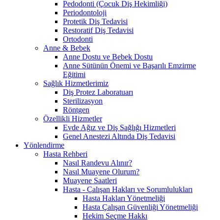
Pedodonti (Çocuk Diş Hekimliği)
Periodontoloji
Protetik Diş Tedavisi
Restoratif Diş Tedavisi
Ortodonti
Anne & Bebek
Anne Dostu ve Bebek Dostu
Anne Sütünün Önemi ve Başarılı Emzirme
Eğitimi
Sağlık Hizmetlerimiz
Diş Protez Laboratuarı
Sterilizasyon
Röntgen
Özellikli Hizmetler
Evde Ağız ve Diş Sağlığı Hizmetleri
Genel Anestezi Altında Diş Tedavisi
Yönlendirme
Hasta Rehberi
Nasıl Randevu Alınır?
Nasıl Muayene Olurum?
Muayene Saatleri
Hasta - Çalışan Hakları ve Sorumlulukları
Hasta Hakları Yönetmeliği
Hasta Çalışan Güvenliği Yönetmeliği
Hekim Seçme Hakkı