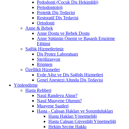
Pedodonti (Çocuk Diş Hekimliği)
Periodontoloji
Protetik Diş Tedavisi
Restoratif Diş Tedavisi
Ortodonti
Anne & Bebek
Anne Dostu ve Bebek Dostu
Anne Sütünün Önemi ve Başarılı Emzirme
Eğitimi
Sağlık Hizmetlerimiz
Diş Protez Laboratuarı
Sterilizasyon
Röntgen
Özellikli Hizmetler
Evde Ağız ve Diş Sağlığı Hizmetleri
Genel Anestezi Altında Diş Tedavisi
Yönlendirme
Hasta Rehberi
Nasıl Randevu Alınır?
Nasıl Muayene Olurum?
Muayene Saatleri
Hasta - Çalışan Hakları ve Sorumlulukları
Hasta Hakları Yönetmeliği
Hasta Çalışan Güvenliği Yönetmeliği
Hekim Seçme Hakkı