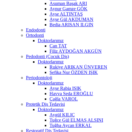
Asuman Başak ARI
Aynur Gamze GÖK
Ayşe ALTINTAŞ
Ayşe Gül AKDUMAN
Bedia ARISAN ILGIN
Endodonti
Ortodonti
Doktorlarımız
Can TAT
Filiz AYDOĞAN AKGÜN
Pedodonti (Çocuk Diş)
Doktorlarımız
Rukiye ARIKAN ÜNVEREN
Şefika Nur ÖZDEN IŞIK
Periodontoloji
Doktorlarımız
Ayşe Rabia IŞIK
Havva Seda EROĞLU
Çağla VAROL
Protetik Diş Tedavisi
Doktorlarımız
Aygül KILIÇ
Tuğçe Gül ELMAS ALSINI
Tuğba Aycan ERKAL
Restoratif Diş Tedavisi