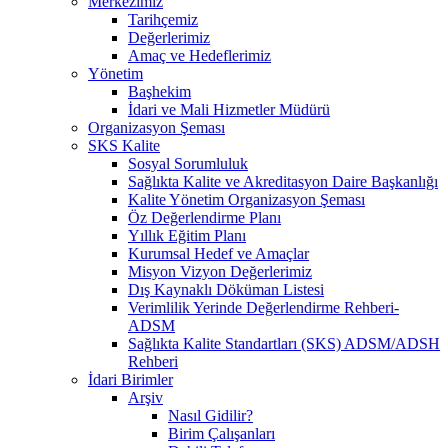
Merkezimiz
Tarihçemiz
Değerlerimiz
Amaç ve Hedeflerimiz
Yönetim
Başhekim
İdari ve Mali Hizmetler Müdürü
Organizasyon Şeması
SKS Kalite
Sosyal Sorumluluk
Sağlıkta Kalite ve Akreditasyon Daire Başkanlığı
Kalite Yönetim Organizasyon Şeması
Öz Değerlendirme Planı
Yıllık Eğitim Planı
Kurumsal Hedef ve Amaçlar
Misyon Vizyon Değerlerimiz
Dış Kaynaklı Döküman Listesi
Verimlilik Yerinde Değerlendirme Rehberi-
ADSM
Sağlıkta Kalite Standartları (SKS) ADSM/ADSH
Rehberi
İdari Birimler
Arşiv
Nasıl Gidilir?
Birim Çalışanları