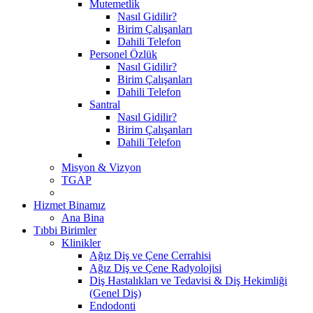
Mutemetlik
Nasıl Gidilir?
Birim Çalışanları
Dahili Telefon
Personel Özlük
Nasıl Gidilir?
Birim Çalışanları
Dahili Telefon
Santral
Nasıl Gidilir?
Birim Çalışanları
Dahili Telefon
Misyon & Vizyon
TGAP
Hizmet Binamız
Ana Bina
Tıbbi Birimler
Klinikler
Ağız Diş ve Çene Cerrahisi
Ağız Diş ve Çene Radyolojisi
Diş Hastalıkları ve Tedavisi & Diş Hekimliği
(Genel Diş)
Endodonti