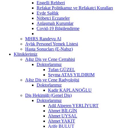
Engelli Rehberi
Refakat Politikamız ve Refakatçi Kuralları
Evde Sağlık
Nöbetçi Eczaneler
Anlaşmalı Kurumlar
Covid-19 Bilgilendirme
MHRS Randevu Al
Aylık Personel Yemek Listesi
Hasta Sonuçları (E-Nabız)
Kliniklerimiz
Ağız Diş ve Çene Cerrahisi
Doktorlarımız
Tufan GÜZEL
Şeyma ATAŞ YILDIRIM
Ağız Diş ve Çene Radyolojisi
Doktorlarımız
Kadir KAPLANOĞLU
Diş Hekimiği (Genel Diş)
Doktorlarımız
Adil Alperen YERLİYURT
Ahmet BİLGİN
Ahmet UYSAL
Ahmet YAKIT
Arife BULUT