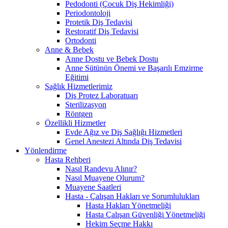
Pedodonti (Çocuk Diş Hekimliği)
Periodontoloji
Protetik Diş Tedavisi
Restoratif Diş Tedavisi
Ortodonti
Anne & Bebek
Anne Dostu ve Bebek Dostu
Anne Sütünün Önemi ve Başarılı Emzirme
Eğitimi
Sağlık Hizmetlerimiz
Diş Protez Laboratuarı
Sterilizasyon
Röntgen
Özellikli Hizmetler
Evde Ağız ve Diş Sağlığı Hizmetleri
Genel Anestezi Altında Diş Tedavisi
Yönlendirme
Hasta Rehberi
Nasıl Randevu Alınır?
Nasıl Muayene Olurum?
Muayene Saatleri
Hasta - Çalışan Hakları ve Sorumlulukları
Hasta Hakları Yönetmeliği
Hasta Çalışan Güvenliği Yönetmeliği
Hekim Seçme Hakkı