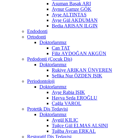
Asuman Başak ARI
Aynur Gamze GÖK
Ayşe ALTINTAŞ
Ayşe Gül AKDUMAN
Bedia ARISAN ILGIN
Endodonti
Ortodonti
Doktorlarımız
Can TAT
Filiz AYDOĞAN AKGÜN
Pedodonti (Çocuk Diş)
Doktorlarımız
Rukiye ARIKAN ÜNVEREN
Şefika Nur ÖZDEN IŞIK
Periodontoloji
Doktorlarımız
Ayşe Rabia IŞIK
Havva Seda EROĞLU
Çağla VAROL
Protetik Diş Tedavisi
Doktorlarımız
Aygül KILIÇ
Tuğçe Gül ELMAS ALSINI
Tuğba Aycan ERKAL
Restoratif Diş Tedavisi