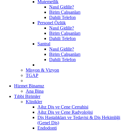
Mutemetlik
Nasıl Gidilir?
Birim Çalışanları
Dahili Telefon
Personel Özlük
Nasıl Gidilir?
Birim Çalışanları
Dahili Telefon
Santral
Nasıl Gidilir?
Birim Çalışanları
Dahili Telefon
Misyon & Vizyon
TGAP
Hizmet Binamız
Ana Bina
Tıbbi Birimler
Klinikler
Ağız Diş ve Çene Cerrahisi
Ağız Diş ve Çene Radyolojisi
Diş Hastalıkları ve Tedavisi & Diş Hekimliği
(Genel Diş)
Endodonti