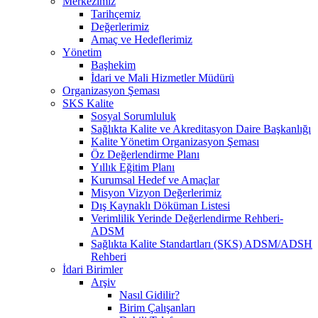
Merkezimiz
Tarihçemiz
Değerlerimiz
Amaç ve Hedeflerimiz
Yönetim
Başhekim
İdari ve Mali Hizmetler Müdürü
Organizasyon Şeması
SKS Kalite
Sosyal Sorumluluk
Sağlıkta Kalite ve Akreditasyon Daire Başkanlığı
Kalite Yönetim Organizasyon Şeması
Öz Değerlendirme Planı
Yıllık Eğitim Planı
Kurumsal Hedef ve Amaçlar
Misyon Vizyon Değerlerimiz
Dış Kaynaklı Döküman Listesi
Verimlilik Yerinde Değerlendirme Rehberi-
ADSM
Sağlıkta Kalite Standartları (SKS) ADSM/ADSH
Rehberi
İdari Birimler
Arşiv
Nasıl Gidilir?
Birim Çalışanları