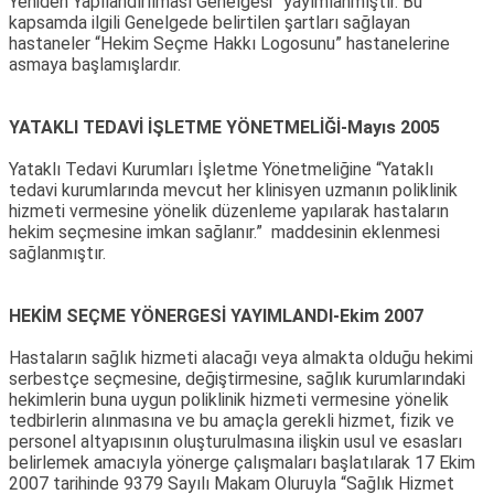
Yeniden Yapılandırılması Genelgesi” yayımlanmıştır. Bu
kapsamda ilgili Genelgede belirtilen şartları sağlayan
hastaneler “Hekim Seçme Hakkı Logosunu” hastanelerine
asmaya başlamışlardır.
YATAKLI TEDAVİ İŞLETME YÖNETMELİĞİ-Mayıs 2005
Yataklı Tedavi Kurumları İşletme Yönetmeliğine “Yataklı
tedavi kurumlarında mevcut her klinisyen uzmanın poliklinik
hizmeti vermesine yönelik düzenleme yapılarak hastaların
hekim seçmesine imkan sağlanır.” maddesinin eklenmesi
sağlanmıştır.
HEKİM SEÇME YÖNERGESİ YAYIMLANDI-Ekim 2007
Hastaların sağlık hizmeti alacağı veya almakta olduğu hekimi
serbestçe seçmesine, değiştirmesine, sağlık kurumlarındaki
hekimlerin buna uygun poliklinik hizmeti vermesine yönelik
tedbirlerin alınmasına ve bu amaçla gerekli hizmet, fizik ve
personel altyapısının oluşturulmasına ilişkin usul ve esasları
belirlemek amacıyla yönerge çalışmaları başlatılarak 17 Ekim
2007 tarihinde 9379 Sayılı Makam Oluruyla “Sağlık Hizmet