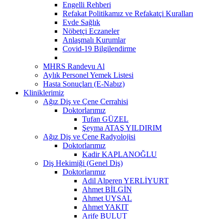
Engelli Rehberi
Refakat Politikamız ve Refakatçi Kuralları
Evde Sağlık
Nöbetçi Eczaneler
Anlaşmalı Kurumlar
Covid-19 Bilgilendirme
MHRS Randevu Al
Aylık Personel Yemek Listesi
Hasta Sonuçları (E-Nabız)
Kliniklerimiz
Ağız Diş ve Çene Cerrahisi
Doktorlarımız
Tufan GÜZEL
Şeyma ATAŞ YILDIRIM
Ağız Diş ve Çene Radyolojisi
Doktorlarımız
Kadir KAPLANOĞLU
Diş Hekimiği (Genel Diş)
Doktorlarımız
Adil Alperen YERLİYURT
Ahmet BİLGİN
Ahmet UYSAL
Ahmet YAKIT
Arife BULUT