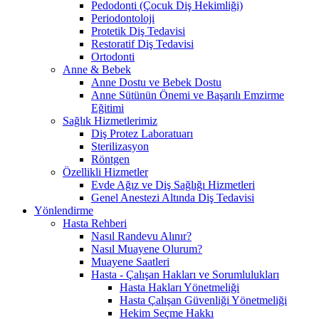
Pedodonti (Çocuk Diş Hekimliği)
Periodontoloji
Protetik Diş Tedavisi
Restoratif Diş Tedavisi
Ortodonti
Anne & Bebek
Anne Dostu ve Bebek Dostu
Anne Sütünün Önemi ve Başarılı Emzirme
Eğitimi
Sağlık Hizmetlerimiz
Diş Protez Laboratuarı
Sterilizasyon
Röntgen
Özellikli Hizmetler
Evde Ağız ve Diş Sağlığı Hizmetleri
Genel Anestezi Altında Diş Tedavisi
Yönlendirme
Hasta Rehberi
Nasıl Randevu Alınır?
Nasıl Muayene Olurum?
Muayene Saatleri
Hasta - Çalışan Hakları ve Sorumlulukları
Hasta Hakları Yönetmeliği
Hasta Çalışan Güvenliği Yönetmeliği
Hekim Seçme Hakkı