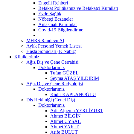
Engelli Rehberi
Refakat Politikamız ve Refakatçi Kuralları
Evde Sağlık
Nöbetçi Eczaneler
Anlaşmalı Kurumlar
Covid-19 Bilgilendirme
MHRS Randevu Al
Aylık Personel Yemek Listesi
Hasta Sonuçları (E-Nabız)
Kliniklerimiz
Ağız Diş ve Çene Cerrahisi
Doktorlarımız
Tufan GÜZEL
Şeyma ATAŞ YILDIRIM
Ağız Diş ve Çene Radyolojisi
Doktorlarımız
Kadir KAPLANOĞLU
Diş Hekimiği (Genel Diş)
Doktorlarımız
Adil Alperen YERLİYURT
Ahmet BİLGİN
Ahmet UYSAL
Ahmet YAKIT
Arife BULUT