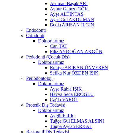
Asuman Başak ARI
Aynur Gamze GÖK
Ayşe ALTINTAŞ
Ayşe Gül AKDUMAN
Bedia ARISAN ILGIN
Endodonti
Ortodonti
Doktorlarımız
Can TAT
Filiz AYDOĞAN AKGÜN
Pedodonti (Çocuk Diş)
Doktorlarımız
Rukiye ARIKAN ÜNVEREN
Şefika Nur ÖZDEN IŞIK
Periodontoloji
Doktorlarımız
Ayşe Rabia IŞIK
Havva Seda EROĞLU
Çağla VAROL
Protetik Diş Tedavisi
Doktorlarımız
Aygül KILIÇ
Tuğçe Gül ELMAS ALSINI
Tuğba Aycan ERKAL
Restoratif Diş Tedavisi