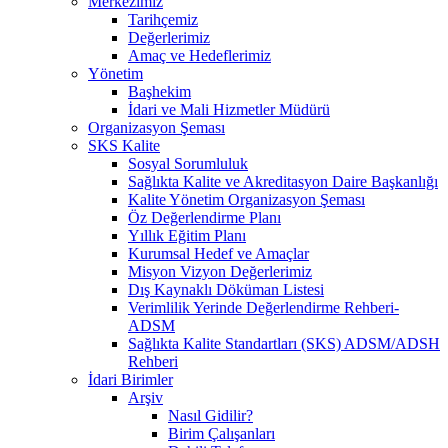
Merkezimiz
Tarihçemiz
Değerlerimiz
Amaç ve Hedeflerimiz
Yönetim
Başhekim
İdari ve Mali Hizmetler Müdürü
Organizasyon Şeması
SKS Kalite
Sosyal Sorumluluk
Sağlıkta Kalite ve Akreditasyon Daire Başkanlığı
Kalite Yönetim Organizasyon Şeması
Öz Değerlendirme Planı
Yıllık Eğitim Planı
Kurumsal Hedef ve Amaçlar
Misyon Vizyon Değerlerimiz
Dış Kaynaklı Döküman Listesi
Verimlilik Yerinde Değerlendirme Rehberi-
ADSM
Sağlıkta Kalite Standartları (SKS) ADSM/ADSH
Rehberi
İdari Birimler
Arşiv
Nasıl Gidilir?
Birim Çalışanları