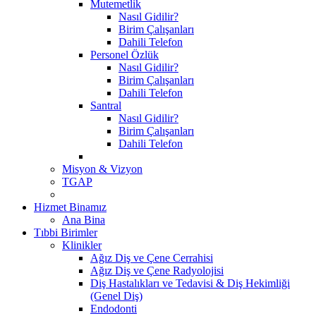
Mutemetlik
Nasıl Gidilir?
Birim Çalışanları
Dahili Telefon
Personel Özlük
Nasıl Gidilir?
Birim Çalışanları
Dahili Telefon
Santral
Nasıl Gidilir?
Birim Çalışanları
Dahili Telefon
Misyon & Vizyon
TGAP
Hizmet Binamız
Ana Bina
Tıbbi Birimler
Klinikler
Ağız Diş ve Çene Cerrahisi
Ağız Diş ve Çene Radyolojisi
Diş Hastalıkları ve Tedavisi & Diş Hekimliği
(Genel Diş)
Endodonti