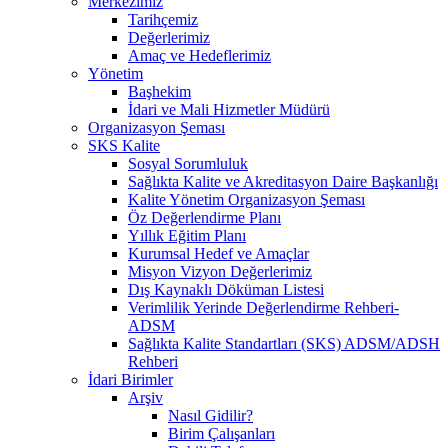
Merkezimiz
Tarihçemiz
Değerlerimiz
Amaç ve Hedeflerimiz
Yönetim
Başhekim
İdari ve Mali Hizmetler Müdürü
Organizasyon Şeması
SKS Kalite
Sosyal Sorumluluk
Sağlıkta Kalite ve Akreditasyon Daire Başkanlığı
Kalite Yönetim Organizasyon Şeması
Öz Değerlendirme Planı
Yıllık Eğitim Planı
Kurumsal Hedef ve Amaçlar
Misyon Vizyon Değerlerimiz
Dış Kaynaklı Döküman Listesi
Verimlilik Yerinde Değerlendirme Rehberi-
ADSM
Sağlıkta Kalite Standartları (SKS) ADSM/ADSH
Rehberi
İdari Birimler
Arşiv
Nasıl Gidilir?
Birim Çalışanları