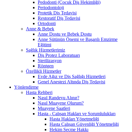
Pedodonti (Çocuk Diş Hekimliği)
Periodontoloji
Protetik Diş Tedavisi
Restoratif Diş Tedavisi
Ortodonti
Anne & Bebek
Anne Dostu ve Bebek Dostu
Anne Sütünün Önemi ve Başarılı Emzirme
Eğitimi
Sağlık Hizmetlerimiz
Diş Protez Laboratuarı
Sterilizasyon
Röntgen
Özellikli Hizmetler
Evde Ağız ve Diş Sağlığı Hizmetleri
Genel Anestezi Altında Diş Tedavisi
Yönlendirme
Hasta Rehberi
Nasıl Randevu Alınır?
Nasıl Muayene Olurum?
Muayene Saatleri
Hasta - Çalışan Hakları ve Sorumlulukları
Hasta Hakları Yönetmeliği
Hasta Çalışan Güvenliği Yönetmeliği
Hekim Seçme Hakkı