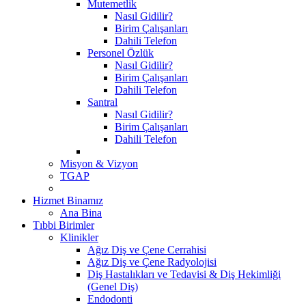
Mutemetlik
Nasıl Gidilir?
Birim Çalışanları
Dahili Telefon
Personel Özlük
Nasıl Gidilir?
Birim Çalışanları
Dahili Telefon
Santral
Nasıl Gidilir?
Birim Çalışanları
Dahili Telefon
Misyon & Vizyon
TGAP
Hizmet Binamız
Ana Bina
Tıbbi Birimler
Klinikler
Ağız Diş ve Çene Cerrahisi
Ağız Diş ve Çene Radyolojisi
Diş Hastalıkları ve Tedavisi & Diş Hekimliği
(Genel Diş)
Endodonti