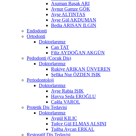
Asuman Başak ARI
Aynur Gamze GÖK
Ayşe ALTINTAŞ
Ayşe Gül AKDUMAN
Bedia ARISAN ILGIN
Endodonti
Ortodonti
Doktorlarımız
Can TAT
Filiz AYDOĞAN AKGÜN
Pedodonti (Çocuk Diş)
Doktorlarımız
Rukiye ARIKAN ÜNVEREN
Şefika Nur ÖZDEN IŞIK
Periodontoloji
Doktorlarımız
Ayşe Rabia IŞIK
Havva Seda EROĞLU
Çağla VAROL
Protetik Diş Tedavisi
Doktorlarımız
Aygül KILIÇ
Tuğçe Gül ELMAS ALSINI
Tuğba Aycan ERKAL
Restoratif Diş Tedavisi