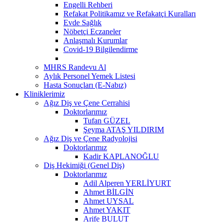
Engelli Rehberi
Refakat Politikamız ve Refakatçi Kuralları
Evde Sağlık
Nöbetçi Eczaneler
Anlaşmalı Kurumlar
Covid-19 Bilgilendirme
MHRS Randevu Al
Aylık Personel Yemek Listesi
Hasta Sonuçları (E-Nabız)
Kliniklerimiz
Ağız Diş ve Çene Cerrahisi
Doktorlarımız
Tufan GÜZEL
Şeyma ATAŞ YILDIRIM
Ağız Diş ve Çene Radyolojisi
Doktorlarımız
Kadir KAPLANOĞLU
Diş Hekimiği (Genel Diş)
Doktorlarımız
Adil Alperen YERLİYURT
Ahmet BİLGİN
Ahmet UYSAL
Ahmet YAKIT
Arife BULUT