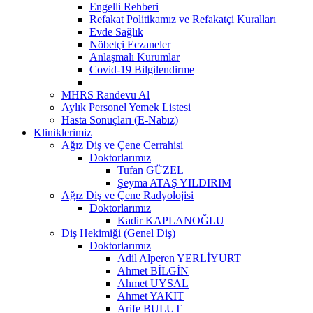
Engelli Rehberi
Refakat Politikamız ve Refakatçi Kuralları
Evde Sağlık
Nöbetçi Eczaneler
Anlaşmalı Kurumlar
Covid-19 Bilgilendirme
MHRS Randevu Al
Aylık Personel Yemek Listesi
Hasta Sonuçları (E-Nabız)
Kliniklerimiz
Ağız Diş ve Çene Cerrahisi
Doktorlarımız
Tufan GÜZEL
Şeyma ATAŞ YILDIRIM
Ağız Diş ve Çene Radyolojisi
Doktorlarımız
Kadir KAPLANOĞLU
Diş Hekimiği (Genel Diş)
Doktorlarımız
Adil Alperen YERLİYURT
Ahmet BİLGİN
Ahmet UYSAL
Ahmet YAKIT
Arife BULUT