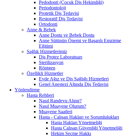
Pedodonti (Çocuk Diş Hekimliği)
Periodontoloji
Protetik Diş Tedavisi
Restoratif Diş Tedavisi
Ortodonti
Anne & Bebek
Anne Dostu ve Bebek Dostu
Anne Sütünün Önemi ve Başarılı Emzirme
Eğitimi
Sağlık Hizmetlerimiz
Diş Protez Laboratuarı
Sterilizasyon
Röntgen
Özellikli Hizmetler
Evde Ağız ve Diş Sağlığı Hizmetleri
Genel Anestezi Altında Diş Tedavisi
Yönlendirme
Hasta Rehberi
Nasıl Randevu Alınır?
Nasıl Muayene Olurum?
Muayene Saatleri
Hasta - Çalışan Hakları ve Sorumlulukları
Hasta Hakları Yönetmeliği
Hasta Çalışan Güvenliği Yönetmeliği
Hekim Seçme Hakkı