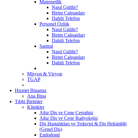
Mutemetlik
Nasıl Gidilir?
Birim Çalışanları
Dahili Telefon
Personel Özlük
Nasıl Gidilir?
Birim Çalışanları
Dahili Telefon
Santral
Nasıl Gidilir?
Birim Çalışanları
Dahili Telefon
Misyon & Vizyon
TGAP
Hizmet Binamız
Ana Bina
Tıbbi Birimler
Klinikler
Ağız Diş ve Çene Cerrahisi
Ağız Diş ve Çene Radyolojisi
Diş Hastalıkları ve Tedavisi & Diş Hekimliği
(Genel Diş)
Endodonti