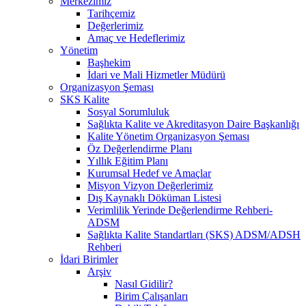
Merkezimiz
Tarihçemiz
Değerlerimiz
Amaç ve Hedeflerimiz
Yönetim
Başhekim
İdari ve Mali Hizmetler Müdürü
Organizasyon Şeması
SKS Kalite
Sosyal Sorumluluk
Sağlıkta Kalite ve Akreditasyon Daire Başkanlığı
Kalite Yönetim Organizasyon Şeması
Öz Değerlendirme Planı
Yıllık Eğitim Planı
Kurumsal Hedef ve Amaçlar
Misyon Vizyon Değerlerimiz
Dış Kaynaklı Döküman Listesi
Verimlilik Yerinde Değerlendirme Rehberi-
ADSM
Sağlıkta Kalite Standartları (SKS) ADSM/ADSH
Rehberi
İdari Birimler
Arşiv
Nasıl Gidilir?
Birim Çalışanları