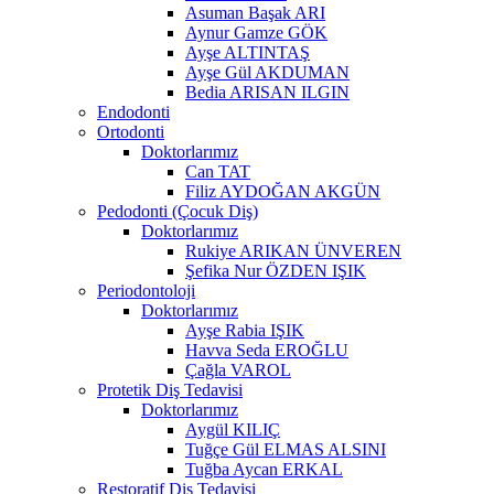
Asuman Başak ARI
Aynur Gamze GÖK
Ayşe ALTINTAŞ
Ayşe Gül AKDUMAN
Bedia ARISAN ILGIN
Endodonti
Ortodonti
Doktorlarımız
Can TAT
Filiz AYDOĞAN AKGÜN
Pedodonti (Çocuk Diş)
Doktorlarımız
Rukiye ARIKAN ÜNVEREN
Şefika Nur ÖZDEN IŞIK
Periodontoloji
Doktorlarımız
Ayşe Rabia IŞIK
Havva Seda EROĞLU
Çağla VAROL
Protetik Diş Tedavisi
Doktorlarımız
Aygül KILIÇ
Tuğçe Gül ELMAS ALSINI
Tuğba Aycan ERKAL
Restoratif Diş Tedavisi