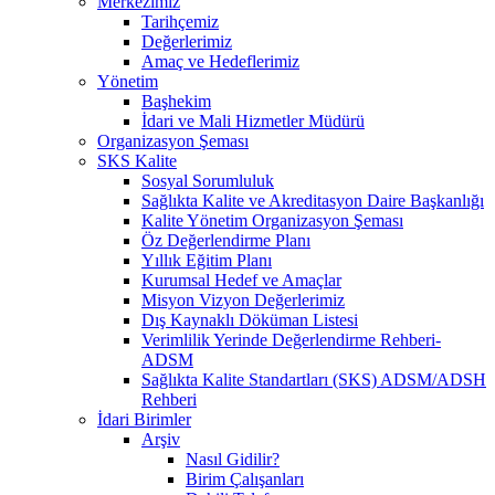
Merkezimiz
Tarihçemiz
Değerlerimiz
Amaç ve Hedeflerimiz
Yönetim
Başhekim
İdari ve Mali Hizmetler Müdürü
Organizasyon Şeması
SKS Kalite
Sosyal Sorumluluk
Sağlıkta Kalite ve Akreditasyon Daire Başkanlığı
Kalite Yönetim Organizasyon Şeması
Öz Değerlendirme Planı
Yıllık Eğitim Planı
Kurumsal Hedef ve Amaçlar
Misyon Vizyon Değerlerimiz
Dış Kaynaklı Döküman Listesi
Verimlilik Yerinde Değerlendirme Rehberi-
ADSM
Sağlıkta Kalite Standartları (SKS) ADSM/ADSH
Rehberi
İdari Birimler
Arşiv
Nasıl Gidilir?
Birim Çalışanları