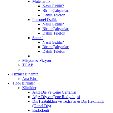
Mutemetlik
Nasıl Gidilir?
Birim Çalışanları
Dahili Telefon
Personel Özlük
Nasıl Gidilir?
Birim Çalışanları
Dahili Telefon
Santral
Nasıl Gidilir?
Birim Çalışanları
Dahili Telefon
Misyon & Vizyon
TGAP
Hizmet Binamız
Ana Bina
Tıbbi Birimler
Klinikler
Ağız Diş ve Çene Cerrahisi
Ağız Diş ve Çene Radyolojisi
Diş Hastalıkları ve Tedavisi & Diş Hekimliği
(Genel Diş)
Endodonti