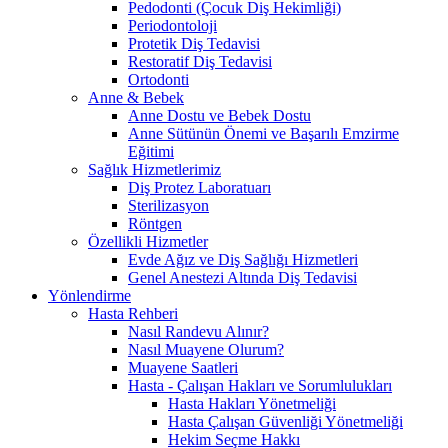
Pedodonti (Çocuk Diş Hekimliği)
Periodontoloji
Protetik Diş Tedavisi
Restoratif Diş Tedavisi
Ortodonti
Anne & Bebek
Anne Dostu ve Bebek Dostu
Anne Sütünün Önemi ve Başarılı Emzirme
Eğitimi
Sağlık Hizmetlerimiz
Diş Protez Laboratuarı
Sterilizasyon
Röntgen
Özellikli Hizmetler
Evde Ağız ve Diş Sağlığı Hizmetleri
Genel Anestezi Altında Diş Tedavisi
Yönlendirme
Hasta Rehberi
Nasıl Randevu Alınır?
Nasıl Muayene Olurum?
Muayene Saatleri
Hasta - Çalışan Hakları ve Sorumlulukları
Hasta Hakları Yönetmeliği
Hasta Çalışan Güvenliği Yönetmeliği
Hekim Seçme Hakkı