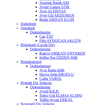
Asuman Başak ARI
Aynur Gamze GÖK
Ayşe ALTINTAŞ
Ayşe Gül AKDUMAN
Bedia ARISAN ILGIN
Endodonti
Ortodonti
Doktorlarımız
Can TAT
Filiz AYDOĞAN AKGÜN
Pedodonti (Çocuk Diş)
Doktorlarımız
Rukiye ARIKAN ÜNVEREN
Şefika Nur ÖZDEN IŞIK
Periodontoloji
Doktorlarımız
Ayşe Rabia IŞIK
Havva Seda EROĞLU
Çağla VAROL
Protetik Diş Tedavisi
Doktorlarımız
Aygül KILIÇ
Tuğçe Gül ELMAS ALSINI
Tuğba Aycan ERKAL
Restoratif Diş Tedavisi