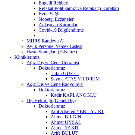
Engelli Rehberi
Refakat Politikamız ve Refakatçi Kuralları
Evde Sağlık
Nöbetçi Eczaneler
Anlaşmalı Kurumlar
Covid-19 Bilgilendirme
MHRS Randevu Al
Aylık Personel Yemek Listesi
Hasta Sonuçları (E-Nabız)
Kliniklerimiz
Ağız Diş ve Çene Cerrahisi
Doktorlarımız
Tufan GÜZEL
Şeyma ATAŞ YILDIRIM
Ağız Diş ve Çene Radyolojisi
Doktorlarımız
Kadir KAPLANOĞLU
Diş Hekimiği (Genel Diş)
Doktorlarımız
Adil Alperen YERLİYURT
Ahmet BİLGİN
Ahmet UYSAL
Ahmet YAKIT
Arife BULUT