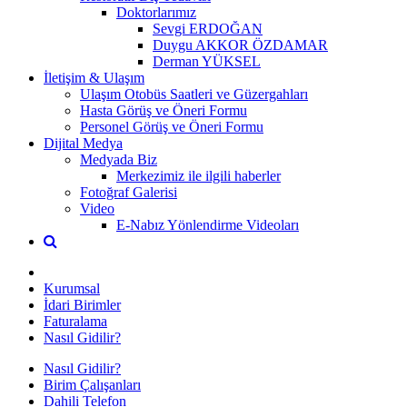
Doktorlarımız
Sevgi ERDOĞAN
Duygu AKKOR ÖZDAMAR
Derman YÜKSEL
İletişim & Ulaşım
Ulaşım Otobüs Saatleri ve Güzergahları
Hasta Görüş ve Öneri Formu
Personel Görüş ve Öneri Formu
Dijital Medya
Medyada Biz
Merkezimiz ile ilgili haberler
Fotoğraf Galerisi
Video
E-Nabız Yönlendirme Videoları
Kurumsal
İdari Birimler
Faturalama
Nasıl Gidilir?
Nasıl Gidilir?
Birim Çalışanları
Dahili Telefon